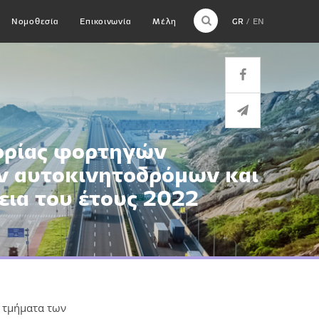
Νομοθεσία
Επικοινωνία
Μέλη
GR
EN
ορίας φορτηγών
ν αυτοκινητοδρόμων και
εια του έτους 2022
 τμήματα των