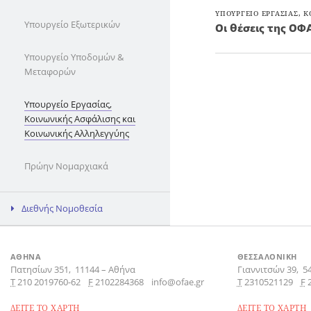
ΥΠΟΥΡΓΕΙΟ ΕΡΓΑΣΙΑΣ, 
Υπουργείο Εξωτερικών
Οι θέσεις της ΟΦ
Υπουργείο Υποδομών &
Μεταφορών
Υπουργείο Εργασίας,
Κοινωνικής Ασφάλισης και
Κοινωνικής Αλληλεγγύης
Πρώην Νομαρχιακά
Διεθνής Νομοθεσία
ΑΘΗΝΑ
ΘΕΣΣΑΛΟΝΙΚΗ
Πατησίων 351,
11144
–
Αθήνα
Γιαννιτσών 39,
5
Τ
210 2019760-62
F
2102284368
info@ofae.gr
Τ
2310521129
F
ΔΕΙΤΕ ΤΟ ΧΑΡΤΗ
ΔΕΙΤΕ ΤΟ ΧΑΡΤΗ