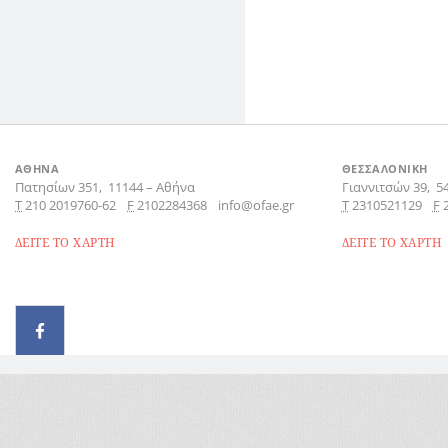
ΑΘΗΝΑ
ΘΕΣΣΑΛΟΝΙΚΗ
Πατησίων 351,
11144
–
Αθήνα
Γιαννιτσών 39,
5
Τ
210 2019760-62
F
2102284368
info@ofae.gr
Τ
2310521129
F
ΔΕΙΤΕ ΤΟ ΧΑΡΤΗ
ΔΕΙΤΕ ΤΟ ΧΑΡΤΗ
© 2026 - All rights reserved