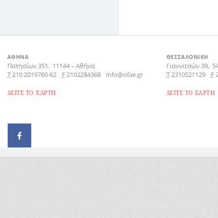
ΑΘΗΝΑ
ΘΕΣΣΑΛΟΝΙΚΗ
Πατησίων 351,
11144
–
Αθήνα
Γιαννιτσών 39,
5
Τ
210 2019760-62
F
2102284368
info@ofae.gr
Τ
2310521129
F
ΔΕΙΤΕ ΤΟ ΧΑΡΤΗ
ΔΕΙΤΕ ΤΟ ΧΑΡΤΗ
© 2026 - All rights reserved
Handcrafted by Radial