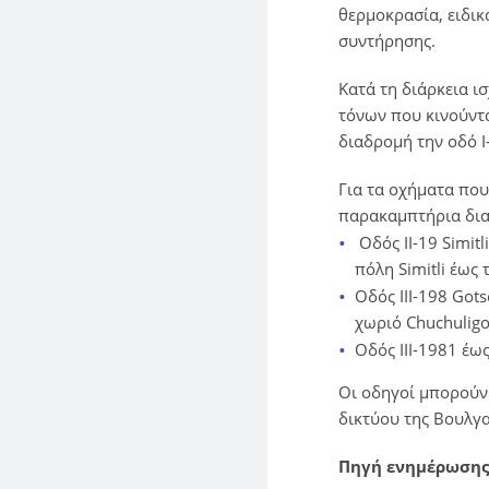
θερμοκρασία, ειδι
συντήρησης.
Κατά τη διάρκεια 
τόνων που κινούντ
διαδρομή την οδό I
Για τα οχήματα που
παρακαμπτήρια διαδ
Οδός II-19 Simitl
πόλη Simitli έως
Οδός III-198 Gots
χωριό Chuchulig
Οδός III-1981 έω
Οι οδηγοί μπορούν 
δικτύου της Βουλγ
Πηγή ενημέρωσης: