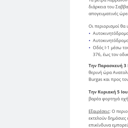
διάρκεια του Σαββα
απογευματινές ώρε
Οι περιορισμοί θα
Αυτοκινητόδρομο
Αυτοκινητόδρομο
Οδός I-1 μέσω το
376, έως τον οδι
Την Παρασκευή 3 Ι
θερινή ώρα Ανατολ
Burgas και προς το
Την Κυριακή 5 Ιου
βαρέα φορτηγά οχήμ
Εξαιρέσεις
: Ο περι
εκτελούν δημόσιες 
επικίνδυνα εμπορε