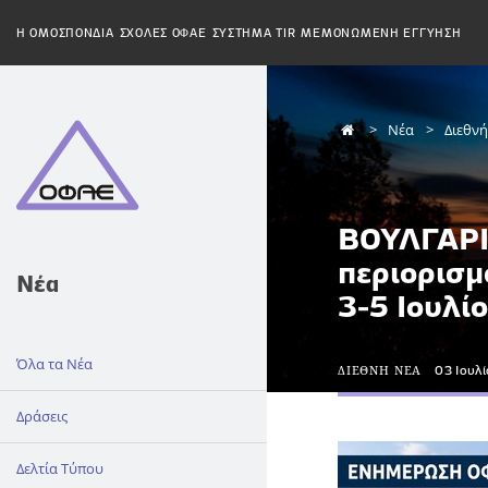
H ΟΜΟΣΠΟΝΔΙΑ
ΣΧΟΛΕΣ ΟΦΑΕ
ΣΥΣΤΗΜΑ TIR
ΜΕΜΟΝΩΜΕΝΗ ΕΓΓΥΗΣΗ
Νέα
Διεθν
ΒΟΥΛΓΑΡΙ
περιορισ
Νέα
3-5 Ιουλί
Όλα τα Νέα
ΔΙΕΘΝΗ ΝΕΑ
03 Ιουλ
Δράσεις
Δελτία Τύπου