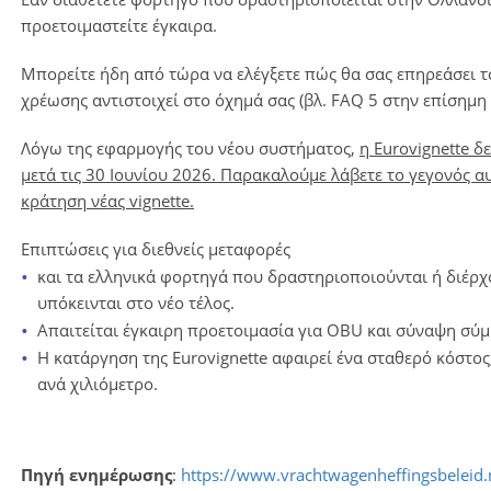
προετοιμαστείτε έγκαιρα.
Μπορείτε ήδη από τώρα να ελέγξετε πώς θα σας επηρεάσει το
χρέωσης αντιστοιχεί στο όχημά σας (βλ. FAQ 5 στην επίσημη
Λόγω της εφαρμογής του νέου συστήματος,
η Eurovignette δ
μετά τις 30 Ιουνίου 2026. Παρακαλούμε λάβετε το γεγονός 
κράτηση νέας vignette.
Επιπτώσεις για διεθνείς μεταφορές
και τα ελληνικά φορτηγά που δραστηριοποιούνται ή διέρχ
υπόκεινται στο νέο τέλος.
Απαιτείται έγκαιρη προετοιμασία για OBU και σύναψη σύ
Η κατάργηση της Eurovignette αφαιρεί ένα σταθερό κόστος
ανά χιλιόμετρο.
Πηγή ενημέρωσης
:
https://www.vrachtwagenheffingsbeleid.n