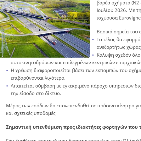
βαρέα οχήματα (N2 
Ιουλίου 2026. Με τ
ισχύουσα Eurovigne
Βασικά σημεία του 
Το τέλος θα εφαρμό
ανεξαρτήτως χώρας
Κάλυψη σχεδόν όλο
αυτοκινητοδρόμων και επιλεγμένων κεντρικών επαρχιακ
Η χρέωση διαφοροποιείται βάσει των εκπομπών του οχήμα
επιβαρύνονται λιγότερο.
Απαιτείται σύμβαση με εγκεκριμένο πάροχο υπηρεσιών δι
την είσοδο στο δίκτυο.
Μέρος των εσόδων θα επανεπενδυθεί σε πράσινα κίνητρα γ
και σχετικές υποδομές.
Σημαντική υπενθύμιση προς ιδιοκτήτες φορτηγών που 
Εάν διαθέτετε φορτηγό που δραστηριοποιείται στην Ολλανδία