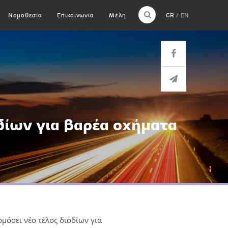
Νομοθεσία
Επικοινωνία
Μέλη
GR
EN
δίων για βαρέα οχήματα
μόσει νέο τέλος διοδίων για