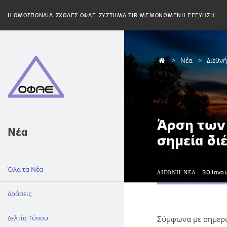
H ΟΜΟΣΠΟΝΔΙΑ
ΣΧΟΛΕΣ ΟΦΑΕ
ΣΥΣΤΗΜΑ TIR
ΜΕΜΟΝΩΜΕΝΗ ΕΓΓΥΗΣΗ
Νέα
Διεθν
Άρση των
Νέα
σημεία δι
Όλα τα Νέα
ΔΙΕΘΝΗ ΝΕΑ
30 Ιανο
Δράσεις
Δελτία Τύπου
Σύμφωνα με σημερι