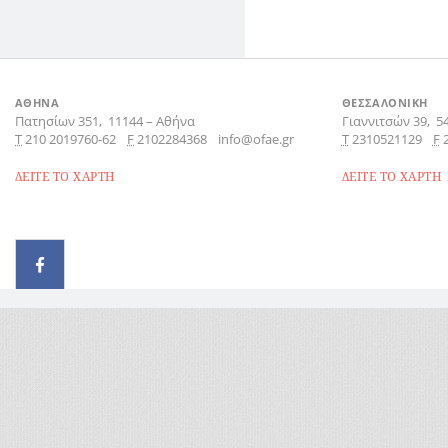
ΑΘΗΝΑ
ΘΕΣΣΑΛΟΝΙΚΗ
Πατησίων 351,
11144
–
Αθήνα
Γιαννιτσών 39,
5
Τ
210 2019760-62
F
2102284368
info@ofae.gr
Τ
2310521129
F
ΔΕΙΤΕ ΤΟ ΧΑΡΤΗ
ΔΕΙΤΕ ΤΟ ΧΑΡΤΗ
© 2026 - All rights reserved
Handcrafted by Radial