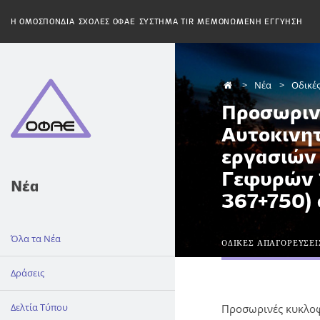
H ΟΜΟΣΠΟΝΔΙΑ
ΣΧΟΛΕΣ ΟΦΑΕ
ΣΥΣΤΗΜΑ TIR
ΜΕΜΟΝΩΜΕΝΗ ΕΓΓΥΗΣΗ
Νέα
Οδικέ
Προσωρινέ
Αυτοκινητ
εργασιών
Γεφυρών 1
Νέα
367+750)
Όλα τα Νέα
ΟΔΙΚΕΣ ΑΠΑΓΟΡΕΥΣΕΙ
Δράσεις
Δελτία Τύπου
Προσωρινές κυκλοφ