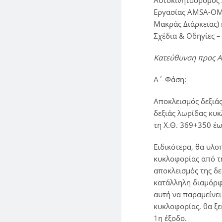
Αυτοκινητόδρομος Α
Εργασίας AMSA-OM-
Μακράς Διάρκειας)
Σχέδια & Οδηγίες – 
Κατεύθυνση προς 
A΄ Φάση:
Αποκλεισμός δεξιά
δεξιάς λωρίδας κυ
τη Χ.Θ. 369+350 έω
Ειδικότερα, θα υλο
κυκλοφορίας από τη
αποκλεισμός της δε
κατάλληλη διαμόρφ
αυτή να παραμείνει
κυκλοφορίας, θα ξε
1η έξοδο.