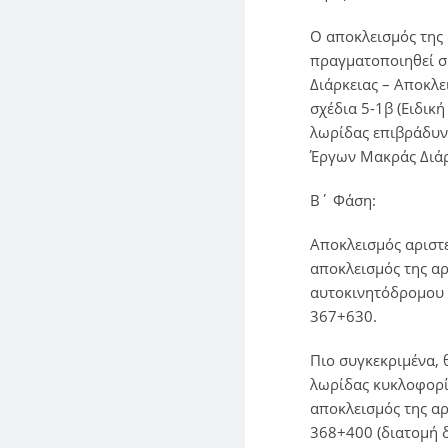
O αποκλεισμός της
πραγματοποιηθεί σ
Διάρκειας – Αποκλε
σχέδια 5-1β (Ειδι
λωρίδας επιβράδυνσ
Έργων Μακράς Διάρκ
Β΄ Φάση:
Αποκλεισμός αριστ
αποκλεισμός της α
αυτοκινητόδρομου 
367+630.
Πιο συγκεκριμένα, 
λωρίδας κυκλοφορία
αποκλεισμός της αρ
368+400 (διατομή 