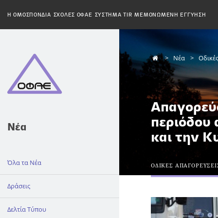
H ΟΜΟΣΠΟΝΔΙΑ
ΣΧΟΛΕΣ ΟΦΑΕ
ΣΥΣΤΗΜΑ TIR
ΜΕΜΟΝΩΜΕΝΗ ΕΓΓΥΗΣΗ
Νέα
Οδικέ
Απαγορεύσ
περιόδου 
Νέα
και την Κ
Όλα τα Νέα
ΟΔΙΚΕΣ ΑΠΑΓΟΡΕΥΣΕΙ
Δράσεις
Δελτία Τύπου