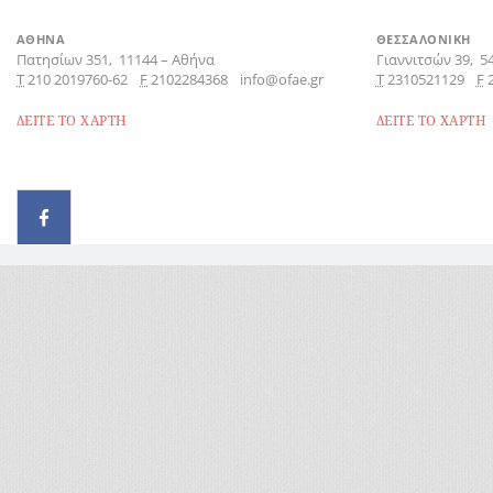
ΑΘΗΝΑ
ΘΕΣΣΑΛΟΝΙΚΗ
Πατησίων 351,
11144
–
Αθήνα
Γιαννιτσών 39,
5
Τ
210 2019760-62
F
2102284368
info@ofae.gr
Τ
2310521129
F
ΔΕΙΤΕ ΤΟ ΧΑΡΤΗ
ΔΕΙΤΕ ΤΟ ΧΑΡΤΗ
© 2026 - All rights reserved
Handcrafted by Radial