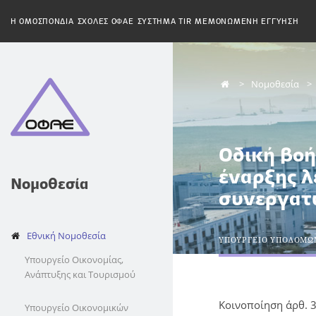
H ΟΜΟΣΠΟΝΔΙΑ
ΣΧΟΛΕΣ ΟΦΑΕ
ΣΥΣΤΗΜΑ TIR
ΜΕΜΟΝΩΜΕΝΗ ΕΓΓΥΗΣΗ
Νομοθεσία
Οδική βο
έναρξης λ
Νομοθεσία
συνεργατώ
Εθνική Νομοθεσία
ΥΠΟΥΡΓΕΙΟ ΥΠΟΔΟΜΩ
Υπουργείο Οικονομίας,
Ανάπτυξης και Τουρισμού
Κοινοποίηση άρθ. 3
Υπουργείο Οικονομικών