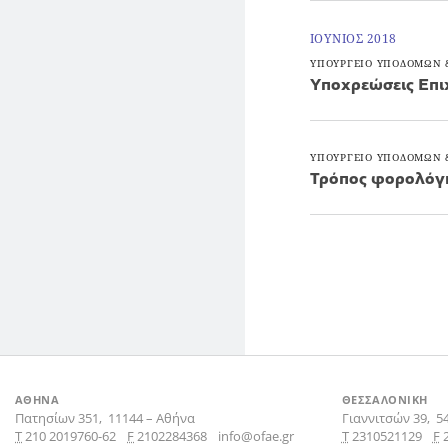
ΙΟΥΝΙΟΣ 2018
ΥΠΟΥΡΓΕΙΟ ΥΠΟΔΟΜΩΝ
Υποχρεώσεις Επι
ΥΠΟΥΡΓΕΙΟ ΥΠΟΔΟΜΩΝ
Τρόπος φορολόγ
ΑΘΗΝΑ
ΘΕΣΣΑΛΟΝΙΚΗ
Πατησίων 351,
11144
–
Αθήνα
Γιαννιτσών 39,
5
Τ
210 2019760-62
F
2102284368
info@ofae.gr
Τ
2310521129
F