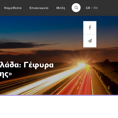
Νομοθεσία
Επικοινωνία
Μέλη
GR
EN
λλάδα: Γέφυρα
ης»