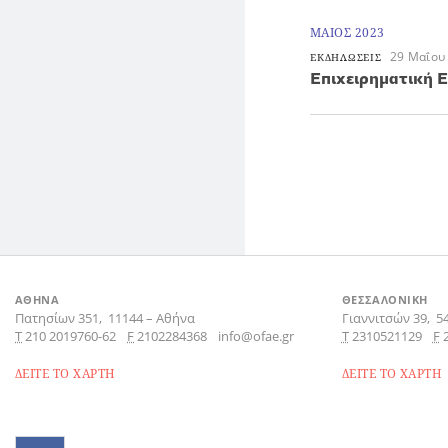
ΜΑΙΟΣ 2023
29 Μαΐου
ΕΚΔΗΛΩΣΕΙΣ
Επιχειρηματική 
ΑΘΗΝΑ
ΘΕΣΣΑΛΟΝΙΚΗ
Πατησίων 351,
11144
–
Αθήνα
Γιαννιτσών 39,
5
Τ
210 2019760-62
F
2102284368
info@ofae.gr
Τ
2310521129
F
ΔΕΙΤΕ ΤΟ ΧΑΡΤΗ
ΔΕΙΤΕ ΤΟ ΧΑΡΤΗ