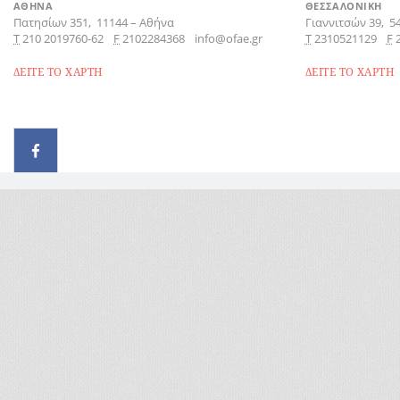
ΑΘΗΝΑ
ΘΕΣΣΑΛΟΝΙΚΗ
Πατησίων 351,
11144
–
Αθήνα
Γιαννιτσών 39,
5
Τ
210 2019760-62
F
2102284368
info@ofae.gr
Τ
2310521129
F
ΔΕΙΤΕ ΤΟ ΧΑΡΤΗ
ΔΕΙΤΕ ΤΟ ΧΑΡΤΗ
© 2026 - All rights reserved
Handcrafted by Radial