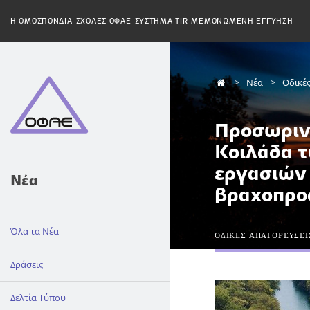
H ΟΜΟΣΠΟΝΔΙΑ
ΣΧΟΛΕΣ ΟΦΑΕ
ΣΥΣΤΗΜΑ TIR
ΜΕΜΟΝΩΜΕΝΗ ΕΓΓΥΗΣΗ
Νέα
Οδικέ
Προσωρινέ
Κοιλάδα τ
εργασιών
Νέα
βραχοπρο
Όλα τα Νέα
ΟΔΙΚΕΣ ΑΠΑΓΟΡΕΥΣΕΙ
Δράσεις
Δελτία Τύπου