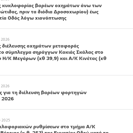
ς κυκλοφορίας βαρέων οχημάτων άνω των
ώτιδας, πριν τα διόδια Δροσοχωρίου) έως
τία Οδός λόγω χιονόπτωσης
 2026
 διέλευσης οχημάτων μεταφοράς
το σύμπλεγμα σηράγγων Κακιάς Σκάλας στο
ύ Η/Κ Μεγάρων (χθ 39,9) και Α/Κ Κινέτας (χθ
 2026
ς για τη διέλευση βαρέων φορτηγών
υ 2026
υ 2025
λοφοριακών ρυθμίσεων στο τμήμα Α/Κ
 Βέροιας (χ.θ. 253) της Εγνατίας Οδού κατά τη