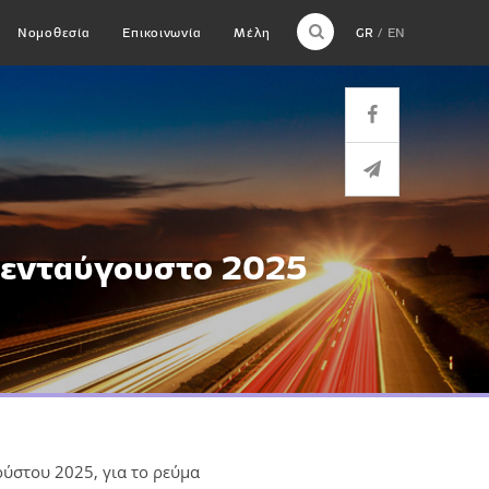
Νομοθεσία
Επικοινωνία
Μέλη
GR
EN
πενταύγουστο 2025
ύστου 2025, για το ρεύμα