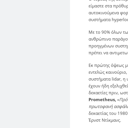
είμαστε στα πρόθυ
αυτοκινούμενα φορ
συστήματα hyperlo
Με το 90% όλων των
ανθρώπινο παράγον
προηγμένων συστη
πρέπει να αντιμετ
Εκ πρώτης όψεως μπ
εντελώς καινούριο,
συστήματα lidar, η
έχουν ήδη εξελιχθε
δεκαετίες πριν, ωσ
Prometheus
,
«
Πρό
πρωτοφανή ασφάλε
δεκαετίας του 198
Έρνστ Ντίκμανς.