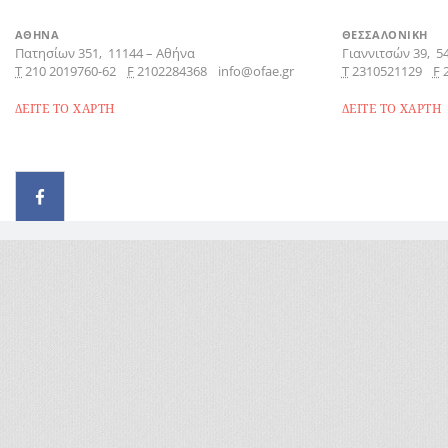
ΑΘΗΝΑ
ΘΕΣΣΑΛΟΝΙΚΗ
Πατησίων 351,
11144
–
Αθήνα
Γιαννιτσών 39,
5
Τ
210 2019760-62
F
2102284368
info@ofae.gr
Τ
2310521129
F
ΔΕΙΤΕ ΤΟ ΧΑΡΤΗ
ΔΕΙΤΕ ΤΟ ΧΑΡΤΗ
© 2026 - All rights reserved
Handcrafted by Radial