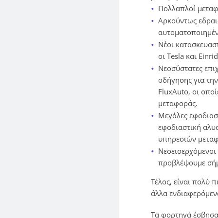
Πολλαπλοί μεταφ
Αρκούντως εδραι
αυτοματοποιημέν
Νέοι κατασκευασ
οι Tesla και Einri
Νεοσύστατες επι
οδήγησης για τη
FluxAuto, οι οπο
μεταφοράς.
Μεγάλες εφοδιαστ
εφοδιαστική αλυ
υπηρεσιών μεταφ
Νεοεισερχόμενοι 
προβλέψουμε σή
Τέλος, είναι πολύ 
άλλα ενδιαφερόμεν
Τα φορτηγά έσβησαν