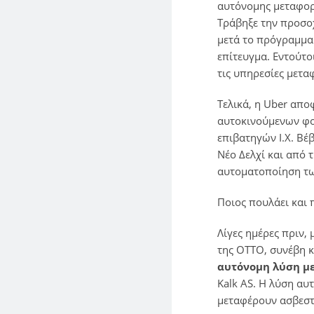
αυτόνομης μεταφορ
Τράβηξε την προσο
μετά το πρόγραμμα
επίτευγμα. Εντούτο
τις υπηρεσίες μετα
Τελικά, η Uber απο
αυτοκινούμενων φο
επιβατηγών Ι.Χ. Βέ
Νέο Δελχί και από
αυτοματοποίηση τ
Ποιος πουλάει και 
Λίγες ημέρες πριν,
της OTTO, συνέβη κ
αυτόνομη λύση μ
Kalk AS. Η λύση αυ
μεταφέρουν ασβεστό