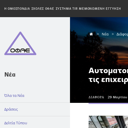
H ΟΜΟΣΠΟΝΔΙΑ
ΣΧΟΛΕΣ ΟΦΑΕ
ΣΥΣΤΗΜΑ TIR
ΜΕΜΟΝΩΜΕΝΗ ΕΓΓΥΗΣΗ
Νέα
Διάφο
Αυτοματο
Νέα
τις επιχει
Όλα τα Νέα
ΔΙΑΦΟΡΑ
29 Μαρτίου
Δράσεις
Δελτία Τύπου