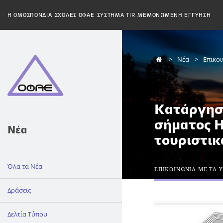
H ΟΜΟΣΠΟΝΔΙΑ
ΣΧΟΛΕΣ ΟΦΑΕ
ΣΥΣΤΗΜΑ TIR
ΜΕΜΟΝΩΜΕΝΗ ΕΓΓΥΗΣΗ
Νέα
Επικο
Κατάργησ
σήματος Η
Νέα
τουριστι
Όλα τα Νέα
ΕΠΙΚΟΙΝΩΝΙΑ ΜΕ ΤΑ 
Δράσεις
Δελτία Τύπου