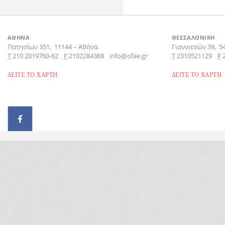
ΑΘΗΝΑ
ΘΕΣΣΑΛΟΝΙΚΗ
Πατησίων 351,
11144
–
Αθήνα
Γιαννιτσών 39,
5
Τ
210 2019760-62
F
2102284368
info@ofae.gr
Τ
2310521129
F
ΔΕΙΤΕ ΤΟ ΧΑΡΤΗ
ΔΕΙΤΕ ΤΟ ΧΑΡΤΗ
© 2026 - All rights reserved
Handcrafted by Radial