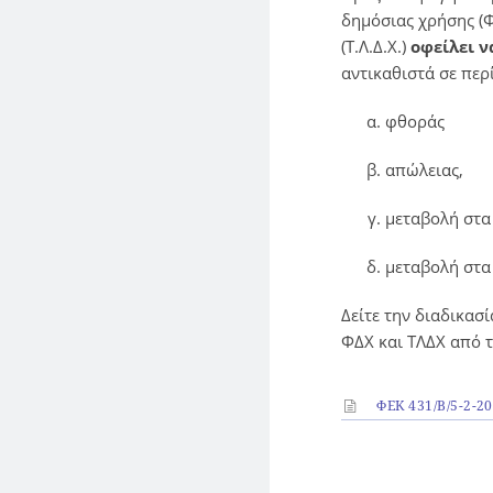
δημόσιας χρήσης (Φ
(Τ.Λ.Δ.Χ.)
οφείλει 
αντικαθιστά σε περ
φθοράς
απώλειας,
μεταβολή στα 
μεταβολή στα 
Δείτε την διαδικασ
ΦΔΧ και ΤΛΔΧ από
ΦΕΚ 431/Β/5-2-2