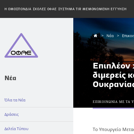
H ΟΜΟΣΠΟΝΔΙΑ
ΣΧΟΛΕΣ ΟΦΑΕ
ΣΥΣΤΗΜΑ TIR
ΜΕΜΟΝΩΜΕΝΗ ΕΓΓΥΗΣΗ
Νέα
Επικο
Επιπλέον 
διμερείς 
Νέα
Ουκρανίας
Όλα τα Νέα
ΕΠΙΚΟΙΝΩΝΙΑ ΜΕ ΤΑ 
Δράσεις
Δελτία Τύπου
Το Υπουργείο Μετα