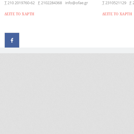
Τ
210 2019760-62
F
2102284368
info@ofae.gr
Τ
2310521129
F
ΔΕΙΤΕ ΤΟ ΧΑΡΤΗ
ΔΕΙΤΕ ΤΟ ΧΑΡΤΗ
© 2026 - All rights reserved
Handcrafted by Radial