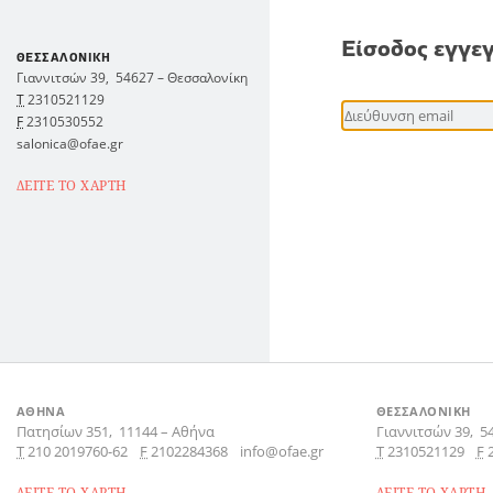
Είσοδος εγγε
ΘΕΣΣΑΛΟΝΙΚΗ
Γιαννιτσών 39,
54627
–
Θεσσαλονίκη
Τ
2310521129
F
2310530552
salonica@ofae.gr
ΔΕΙΤΕ ΤΟ ΧΑΡΤΗ
ΑΘΗΝΑ
ΘΕΣΣΑΛΟΝΙΚΗ
Πατησίων 351,
11144
–
Αθήνα
Γιαννιτσών 39,
5
Τ
210 2019760-62
F
2102284368
info@ofae.gr
Τ
2310521129
F
ΔΕΙΤΕ ΤΟ ΧΑΡΤΗ
ΔΕΙΤΕ ΤΟ ΧΑΡΤΗ