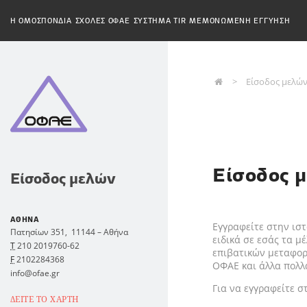
H ΟΜΟΣΠΟΝΔΙΑ
ΣΧΟΛΕΣ ΟΦΑΕ
ΣΥΣΤΗΜΑ TIR
ΜΕΜΟΝΩΜΕΝΗ ΕΓΓΥΗΣΗ
Είσοδος μελώ
Είσοδος 
Είσοδος μελών
ΑΘΗΝΑ
Εγγραφείτε στην ισ
Πατησίων 351,
11144
–
Αθήνα
ειδικά σε εσάς τα μ
Τ
210 2019760-62
επιβατικών μεταφορ
F
2102284368
ΟΦΑΕ και άλλα πολλά
info@ofae.gr
Για να εγγραφείτε σ
ΔΕΙΤΕ ΤΟ ΧΑΡΤΗ