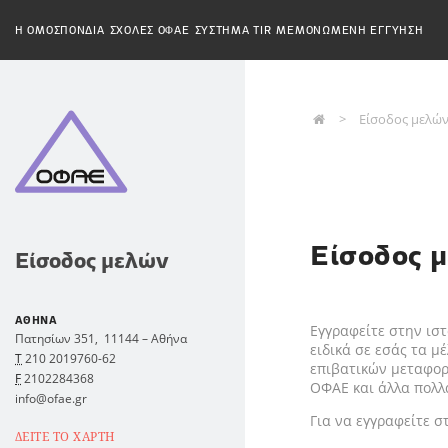
H ΟΜΟΣΠΟΝΔΙΑ
ΣΧΟΛΕΣ ΟΦΑΕ
ΣΥΣΤΗΜΑ TIR
ΜΕΜΟΝΩΜΕΝΗ ΕΓΓΥΗΣΗ
Είσοδος μελώ
Είσοδος 
Είσοδος μελών
ΑΘΗΝΑ
Εγγραφείτε στην ισ
Πατησίων 351,
11144
–
Αθήνα
ειδικά σε εσάς τα μ
Τ
210 2019760-62
επιβατικών μεταφορ
F
2102284368
ΟΦΑΕ και άλλα πολλά
info@ofae.gr
Για να εγγραφείτε σ
ΔΕΙΤΕ ΤΟ ΧΑΡΤΗ