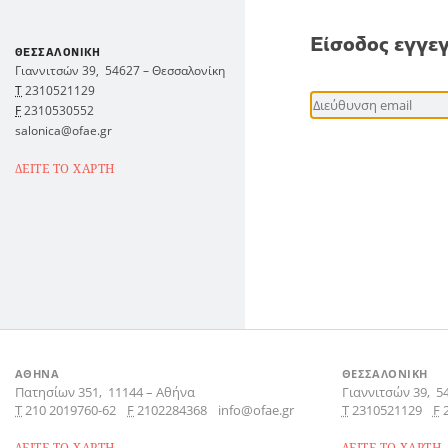
Είσοδος εγγε
ΘΕΣΣΑΛΟΝΙΚΗ
Γιαννιτσών 39,
54627
–
Θεσσαλονίκη
Τ
2310521129
F
2310530552
salonica@ofae.gr
ΔΕΙΤΕ ΤΟ ΧΑΡΤΗ
ΑΘΗΝΑ
ΘΕΣΣΑΛΟΝΙΚΗ
Πατησίων 351,
11144
–
Αθήνα
Γιαννιτσών 39,
5
Τ
210 2019760-62
F
2102284368
info@ofae.gr
Τ
2310521129
F
ΔΕΙΤΕ ΤΟ ΧΑΡΤΗ
ΔΕΙΤΕ ΤΟ ΧΑΡΤΗ