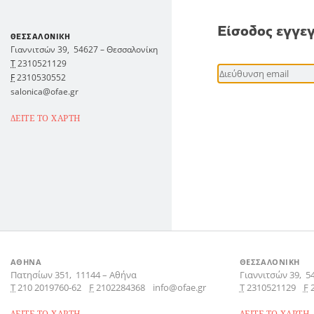
Είσοδος εγγε
ΘΕΣΣΑΛΟΝΙΚΗ
Γιαννιτσών 39,
54627
–
Θεσσαλονίκη
Τ
2310521129
F
2310530552
salonica@ofae.gr
ΔΕΙΤΕ ΤΟ ΧΑΡΤΗ
ΑΘΗΝΑ
ΘΕΣΣΑΛΟΝΙΚΗ
Πατησίων 351,
11144
–
Αθήνα
Γιαννιτσών 39,
5
Τ
210 2019760-62
F
2102284368
info@ofae.gr
Τ
2310521129
F
ΔΕΙΤΕ ΤΟ ΧΑΡΤΗ
ΔΕΙΤΕ ΤΟ ΧΑΡΤΗ